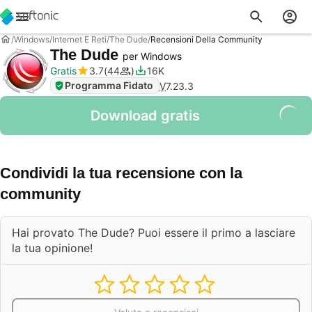
Windows
Internet E Reti
The Dude
Recensioni Della Community
The Dude
per Windows
Gratis
3.7
44
16K
Programma Fidato
V
7.23.3
Download gratis
Condividi la tua recensione con la
community
Hai provato The Dude? Puoi essere il primo a lasciare
la tua opinione!