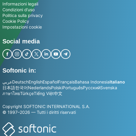
Informazioni legali
Condizioni d’uso
Politica sulla privacy
Cookie Policy
Impostazioni cookie
Social media
Softonic in:
عربي
Deutsch
English
Español
Français
Bahasa Indonesia
Italiano
日本語
한국어
Nederlands
Polski
Português
Русский
Svenska
ภาษาไทย
Türkçe
Tiếng Việt
中文
Copyright SOFTONIC INTERNATIONAL S.A.
© 1997–2026 — Tutti i diritti riservati